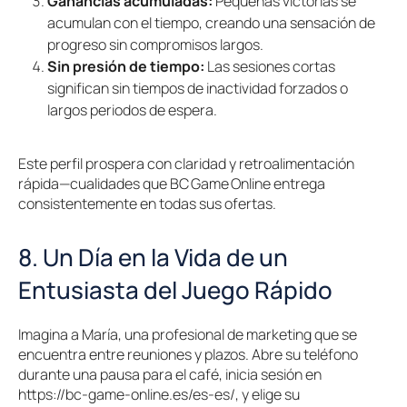
Ganancias acumuladas:
Pequeñas victorias se
acumulan con el tiempo, creando una sensación de
progreso sin compromisos largos.
Sin presión de tiempo:
Las sesiones cortas
significan sin tiempos de inactividad forzados o
largos periodos de espera.
Este perfil prospera con claridad y retroalimentación
rápida—cualidades que BC Game Online entrega
consistentemente en todas sus ofertas.
8. Un Día en la Vida de un
Entusiasta del Juego Rápido
Imagina a María, una profesional de marketing que se
encuentra entre reuniones y plazos. Abre su teléfono
durante una pausa para el café, inicia sesión en
https://bc-game-online.es/es-es/, y elige su