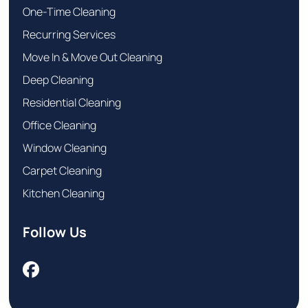
One-Time Cleaning
Recurring Services
Move In & Move Out Cleaning
Deep Cleaning
Residential Cleaning
Office Cleaning
Window Cleaning
Carpet Cleaning
Kitchen Cleaning
Follow Us