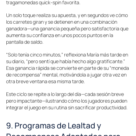
tragamonedas quick‑spin favorita.
Un solo toque realiza su apuesta, y en segundos ve cómo
los carretes giran y se detienen en una combinación
ganadora—una ganancia pequeña pero satisfactoria que
aumenta su confianza en unos pocos puntos en la
pantalla de saldo.
“Solo tenía cinco minutos,” reflexiona María más tarde en
su diario, “pero sentí que había hecho algo gratificante.”
Esa ganancia rápida se convierte en parte de su “moneda
de recompensa” mental, motivándola a jugar otra vez en
otra breve ventana esa misma tarde.
Este ciclo se repite a lo largo del día—cada sesión breve
pero impactante—ilustrando cómo los jugadores pueden
integrar el juego en su rutina sin sacrificar productividad.
9. Programas de Lealtad y