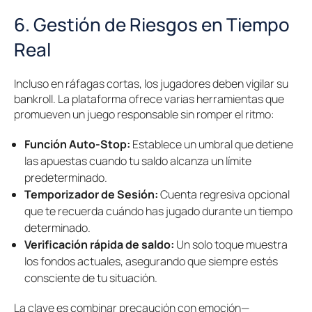
6. Gestión de Riesgos en Tiempo
Real
Incluso en ráfagas cortas, los jugadores deben vigilar su
bankroll. La plataforma ofrece varias herramientas que
promueven un juego responsable sin romper el ritmo:
Función Auto‑Stop:
Establece un umbral que detiene
las apuestas cuando tu saldo alcanza un límite
predeterminado.
Temporizador de Sesión:
Cuenta regresiva opcional
que te recuerda cuándo has jugado durante un tiempo
determinado.
Verificación rápida de saldo:
Un solo toque muestra
los fondos actuales, asegurando que siempre estés
consciente de tu situación.
La clave es combinar precaución con emoción—