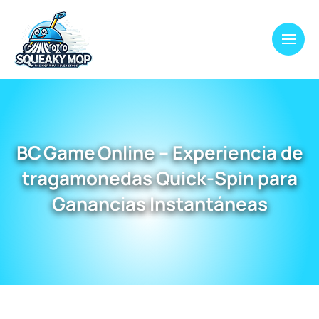
BC Game Online – Experiencia de
tragamonedas Quick‑Spin para
Ganancias Instantáneas