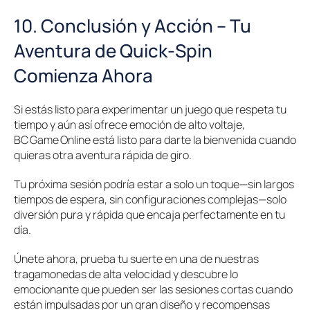
10. Conclusión y Acción – Tu
Aventura de Quick‑Spin
Comienza Ahora
Si estás listo para experimentar un juego que respeta tu
tiempo y aún así ofrece emoción de alto voltaje,
BC Game Online está listo para darte la bienvenida cuando
quieras otra aventura rápida de giro.
Tu próxima sesión podría estar a solo un toque—sin largos
tiempos de espera, sin configuraciones complejas—solo
diversión pura y rápida que encaja perfectamente en tu
día.
Únete ahora, prueba tu suerte en una de nuestras
tragamonedas de alta velocidad y descubre lo
emocionante que pueden ser las sesiones cortas cuando
están impulsadas por un gran diseño y recompensas