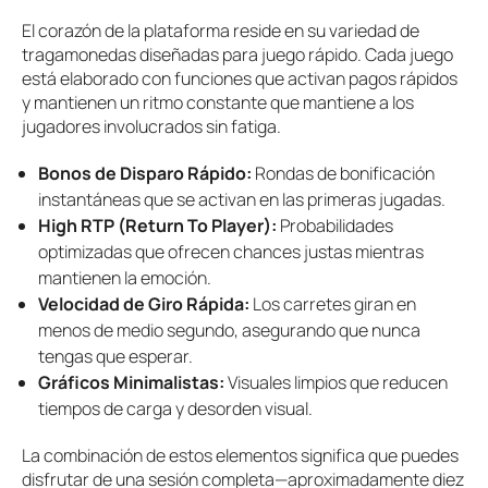
El corazón de la plataforma reside en su variedad de
tragamonedas diseñadas para juego rápido. Cada juego
está elaborado con funciones que activan pagos rápidos
y mantienen un ritmo constante que mantiene a los
jugadores involucrados sin fatiga.
Bonos de Disparo Rápido:
Rondas de bonificación
instantáneas que se activan en las primeras jugadas.
High RTP (Return To Player):
Probabilidades
optimizadas que ofrecen chances justas mientras
mantienen la emoción.
Velocidad de Giro Rápida:
Los carretes giran en
menos de medio segundo, asegurando que nunca
tengas que esperar.
Gráficos Minimalistas:
Visuales limpios que reducen
tiempos de carga y desorden visual.
La combinación de estos elementos significa que puedes
disfrutar de una sesión completa—aproximadamente diez