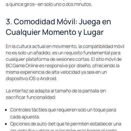
a quince giros—en solo uno o dos minutos.
3. Comodidad Móvil: Juega en
Cualquier Momento y Lugar
En la cultura actual en movimiento, la compatibilidad móvil
no es solo un añadido; es un requisito fundamental para
cualquier plataforma de sesiones cortas. El sitio móvil de
BC Game Online es responsive por diseño, ofreciendo la
misma experiencia de alta velocidad ya sea en un
dispositivo iOS o Android.
La interfaz se adapta al tamaño de la pantalla sin
sacrificar funcionalidad:
Controles táctiles que requieren solo un toque para
cada apuesta.
Opciones de auto‑bet que te permiten establecer una
apuesta fija y dejar que las máquinas hagan el resto.