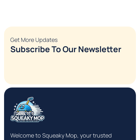
Get More Updates
Subscribe To Our Newsletter
Welcome to Squeaky Mop, your trusted