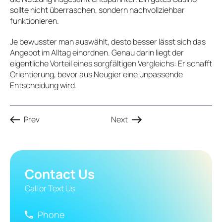
sollte nicht überraschen, sondern nachvollziehbar
funktionieren.
Je bewusster man auswählt, desto besser lässt sich das
Angebot im Alltag einordnen. Genau darin liegt der
eigentliche Vorteil eines sorgfältigen Vergleichs: Er schafft
Orientierung, bevor aus Neugier eine unpassende
Entscheidung wird.
Prev
Next
Contact Us
Call or Text Us
Phone