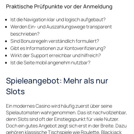
Praktische Prüfpunkte vor der Anmeldung
Ist die Navigation klar und logisch aufgebaut?
Werden Ein- und Auszahlungswege transparent
beschrieben?
Sind Bonusregeln verständlich formuliert?
Gibt es Informationen zur Kontoverifizierung?
Wirkt der Support erreichbar und hilfreich?
Ist die Seite mobil angenehm nutzbar?
Spieleangebot: Mehr als nur
Slots
Ein modernes Casino wird häufig zuerst über seine
Spielautomaten wahrgenommen. Das ist nachvollziehbar,
denn Slots sind oft der Einstiegspunkt für viele Nutzer.
Doch ein gutes Angebot zeigt sich erst in der Breite. Dazu
gehören klassische Tischspiele wie Roulette, Blackjack