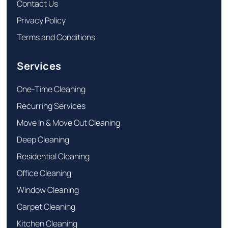
Contact Us
Privacy Policy
Terms and Conditions
Services
One-Time Cleaning
Recurring Services
Move In & Move Out Cleaning
Deep Cleaning
Residential Cleaning
Office Cleaning
Window Cleaning
Carpet Cleaning
Kitchen Cleaning