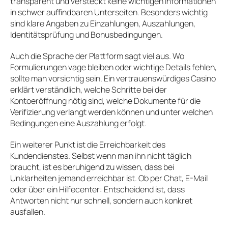
transparent und versteckt keine wichtigen Informationen
in schwer auffindbaren Unterseiten. Besonders wichtig
sind klare Angaben zu Einzahlungen, Auszahlungen,
Identitätsprüfung und Bonusbedingungen.
Auch die Sprache der Plattform sagt viel aus. Wo
Formulierungen vage bleiben oder wichtige Details fehlen,
sollte man vorsichtig sein. Ein vertrauenswürdiges Casino
erklärt verständlich, welche Schritte bei der
Kontoeröffnung nötig sind, welche Dokumente für die
Verifizierung verlangt werden können und unter welchen
Bedingungen eine Auszahlung erfolgt.
Ein weiterer Punkt ist die Erreichbarkeit des
Kundendienstes. Selbst wenn man ihn nicht täglich
braucht, ist es beruhigend zu wissen, dass bei
Unklarheiten jemand erreichbar ist. Ob per Chat, E-Mail
oder über ein Hilfecenter: Entscheidend ist, dass
Antworten nicht nur schnell, sondern auch konkret
ausfallen.