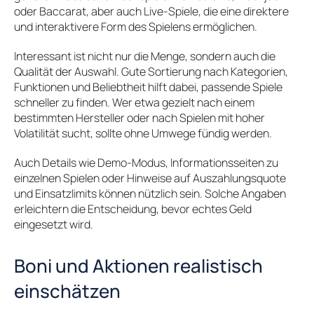
oder Baccarat, aber auch Live-Spiele, die eine direktere
und interaktivere Form des Spielens ermöglichen.
Interessant ist nicht nur die Menge, sondern auch die
Qualität der Auswahl. Gute Sortierung nach Kategorien,
Funktionen und Beliebtheit hilft dabei, passende Spiele
schneller zu finden. Wer etwa gezielt nach einem
bestimmten Hersteller oder nach Spielen mit hoher
Volatilität sucht, sollte ohne Umwege fündig werden.
Auch Details wie Demo-Modus, Informationsseiten zu
einzelnen Spielen oder Hinweise auf Auszahlungsquote
und Einsatzlimits können nützlich sein. Solche Angaben
erleichtern die Entscheidung, bevor echtes Geld
eingesetzt wird.
Boni und Aktionen realistisch
einschätzen