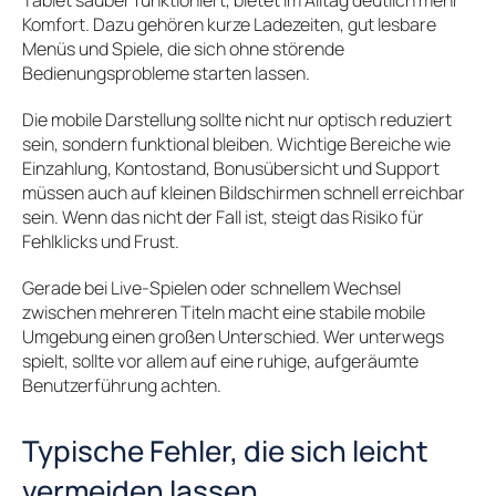
Tablet sauber funktioniert, bietet im Alltag deutlich mehr
Komfort. Dazu gehören kurze Ladezeiten, gut lesbare
Menüs und Spiele, die sich ohne störende
Bedienungsprobleme starten lassen.
Die mobile Darstellung sollte nicht nur optisch reduziert
sein, sondern funktional bleiben. Wichtige Bereiche wie
Einzahlung, Kontostand, Bonusübersicht und Support
müssen auch auf kleinen Bildschirmen schnell erreichbar
sein. Wenn das nicht der Fall ist, steigt das Risiko für
Fehlklicks und Frust.
Gerade bei Live-Spielen oder schnellem Wechsel
zwischen mehreren Titeln macht eine stabile mobile
Umgebung einen großen Unterschied. Wer unterwegs
spielt, sollte vor allem auf eine ruhige, aufgeräumte
Benutzerführung achten.
Typische Fehler, die sich leicht
vermeiden lassen