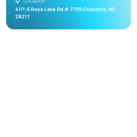
Location
4111-E Rose Lake Rd # 7799 Charlotte, NC
28217