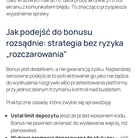
(bez wrażliwych danych), data próby aktywacji i zrzut
ekranu z komunikatem błędu. To znacząco przyspiesza
wyjaśnienie sprawy.
Jak podejść do bonusu
rozsądnie: strategia bez ryzyka
„rozczarowania”
Bonus jest dodatkiem, a nie gwarancją zysku. Najbardziej
sensowne podejście to potraktowanie go jako narzędzia
do wydłużenia rozgrywki albo przetestowania platformy,
przy jednoczesnym trzymaniu kontroli nad budżetem.
Praktyczne zasady, które zwykle się sprawdzają:
Ustal limit depozytu
jeszcze przed wpisaniem kodu.
Bonus nie powinien skłaniać do wydawania więcej, niż
planowałeś.
Wybierz promocję dopasowaną do stylu gry
— jeśli