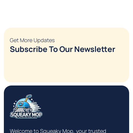
Get More Updates
Subscribe To Our Newsletter
Welcome to Squeaky Mop, your trusted