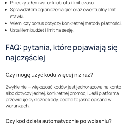
Przeczytałem warunki obrotu i limit czasu.
Sprawdziłem ograniczenia gier oraz ewentualny limit
stawki.
Wiem, czy bonus dotyczy konkretnej metody płatności.
Ustaliłem budżet i limit na sesję.
FAQ: pytania, które pojawiają się
najczęściej
Czy mogę użyć kodu więcej niż raz?
Zwykle nie — większość kodów jest jednorazowa na konto
albo dotyczy jednej, konkretnej promocji. Jeśli platforma
przewiduje cykliczne kody, będzie to jasno opisane w
warunkach.
Czy kod działa automatycznie po wpisaniu?