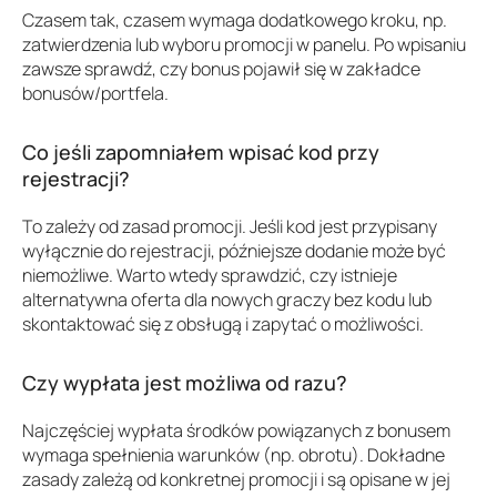
Czasem tak, czasem wymaga dodatkowego kroku, np.
zatwierdzenia lub wyboru promocji w panelu. Po wpisaniu
zawsze sprawdź, czy bonus pojawił się w zakładce
bonusów/portfela.
Co jeśli zapomniałem wpisać kod przy
rejestracji?
To zależy od zasad promocji. Jeśli kod jest przypisany
wyłącznie do rejestracji, późniejsze dodanie może być
niemożliwe. Warto wtedy sprawdzić, czy istnieje
alternatywna oferta dla nowych graczy bez kodu lub
skontaktować się z obsługą i zapytać o możliwości.
Czy wypłata jest możliwa od razu?
Najczęściej wypłata środków powiązanych z bonusem
wymaga spełnienia warunków (np. obrotu). Dokładne
zasady zależą od konkretnej promocji i są opisane w jej