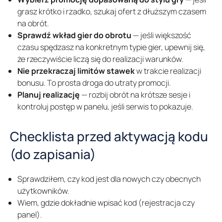
grasz krótko i rzadko, szukaj ofert z dłuższym czasem
na obrót.
Sprawdź wkład gier do obrotu
— jeśli większość
czasu spędzasz na konkretnym typie gier, upewnij się,
że rzeczywiście liczą się do realizacji warunków.
Nie przekraczaj limitów stawek
w trakcie realizacji
bonusu. To prosta droga do utraty promocji.
Planuj realizację
— rozbij obrót na krótsze sesje i
kontroluj postęp w panelu, jeśli serwis to pokazuje.
Checklista przed aktywacją kodu
(do zapisania)
Sprawdziłem, czy kod jest dla nowych czy obecnych
użytkowników.
Wiem, gdzie dokładnie wpisać kod (rejestracja czy
panel).