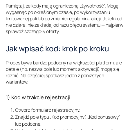
Pamiętaj, że kody mają ograniczoną „żywotność”. Mogą
wygasnąć po określonym czasie, po wykorzystaniu
limitowanej puli lub po zmianie regulaminu akcji. Jeżeli kod
nie działa, nie zakładaj od razu błędu systemu — najpierw
sprawdź szczegóły oferty.
Jak wpisać kod: krok po kroku
Proces bywa bardzo podobny na większości platform, ale
detale (np. nazwa pola lub moment aktywacji) mogą się
różnić. Najczęściej spotkasz jeden z poniższych
wariantów.
1) Kod w trakcie rejestracji
Otwórz formularz rejestracyjny.
Znajdź pole typu „Kod promocyjny”, „Kod bonusowy”
lub podobne.