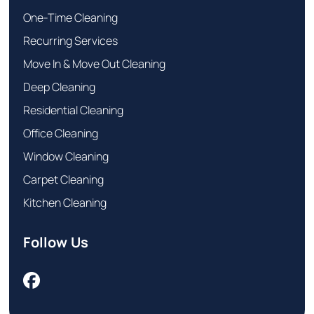
One-Time Cleaning
Recurring Services
Move In & Move Out Cleaning
Deep Cleaning
Residential Cleaning
Office Cleaning
Window Cleaning
Carpet Cleaning
Kitchen Cleaning
Follow Us