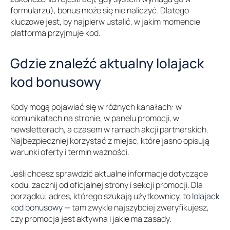
formularzu), bonus może się nie naliczyć. Dlatego
kluczowe jest, by najpierw ustalić, w jakim momencie
platforma przyjmuje kod.
Gdzie znaleźć aktualny lolajack
kod bonusowy
Kody mogą pojawiać się w różnych kanałach: w
komunikatach na stronie, w panelu promocji, w
newsletterach, a czasem w ramach akcji partnerskich.
Najbezpieczniej korzystać z miejsc, które jasno opisują
warunki oferty i termin ważności.
Jeśli chcesz sprawdzić aktualne informacje dotyczące
kodu, zacznij od oficjalnej strony i sekcji promocji. Dla
porządku: adres, którego szukają użytkownicy, to
lolajack
kod bonusowy
— tam zwykle najszybciej zweryfikujesz,
czy promocja jest aktywna i jakie ma zasady.