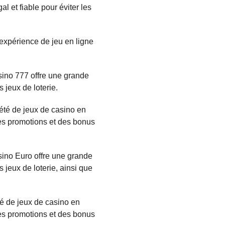
l et fiable pour éviter les
expérience de jeu en ligne
sino 777 offre une grande
 jeux de loterie.
été de jeux de casino en
des promotions et des bonus
sino Euro offre une grande
 jeux de loterie, ainsi que
té de jeux de casino en
des promotions et des bonus