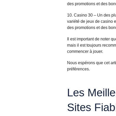
des promotions et des bonu
10. Casino 30 – Un des plu
variété de jeux de casino e
des promotions et des bonu
Il est important de noter 
mais il est toujours recomm
commencer à jouer.
Nous espérons que cet artic
préférences.
Les Meill
Sites Fia