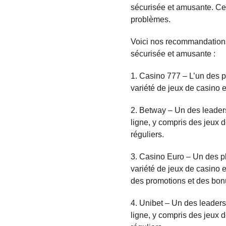
sécurisée et amusante. Cepe
problèmes.
Voici nos recommandations 
sécurisée et amusante :
1. Casino 777 – L’un des p
variété de jeux de casino e
2. Betway – Un des leader
ligne, y compris des jeux 
réguliers.
3. Casino Euro – Un des pl
variété de jeux de casino e
des promotions et des bonu
4. Unibet – Un des leaders
ligne, y compris des jeux 