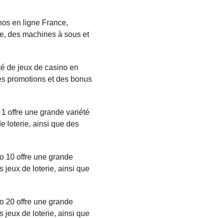
nos en ligne France,
le, des machines à sous et
té de jeux de casino en
des promotions et des bonus
1 offre une grande variété
e loterie, ainsi que des
o 10 offre une grande
 jeux de loterie, ainsi que
o 20 offre une grande
 jeux de loterie, ainsi que