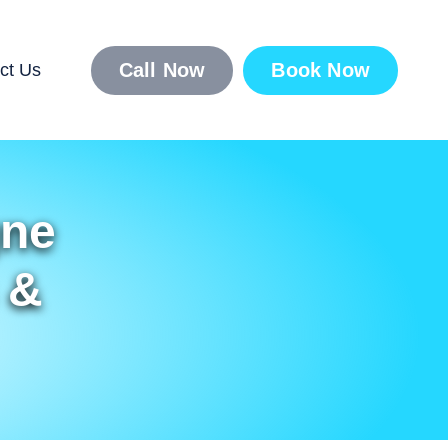
Call Now
Book Now
ct Us
gne
 &