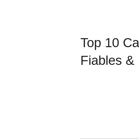
Top 10 Ca
Fiables &