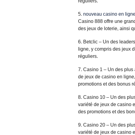
réguliers.
5.
nouveau casino en lign
Casino 888 offre une grand
des jeux de loterie, ainsi 
6. Betclic – Un des leader
ligne, y compris des jeux 
réguliers.
7. Casino 1 – Un des plus 
de jeux de casino en ligne
promotions et des bonus ré
8. Casino 10 – Un des plus
variété de jeux de casino e
des promotions et des bonu
9. Casino 20 – Un des plus
variété de jeux de casino e