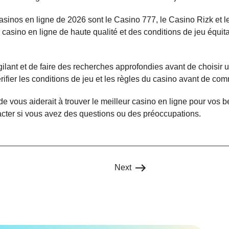
asinos en ligne de 2026 sont le Casino 777, le Casino Rizk et 
 casino en ligne de haute qualité et des conditions de jeu équit
vigilant et de faire des recherches approfondies avant de choisir
ier les conditions de jeu et les règles du casino avant de com
 vous aiderait à trouver le meilleur casino en ligne pour vos b
acter si vous avez des questions ou des préoccupations.
Next