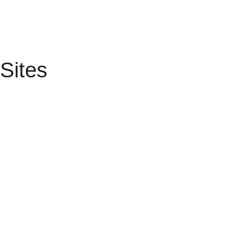
Sites