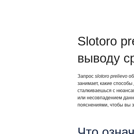
Slotoro pr
выводу с
Запрос
slotoro prelievo
об
занимает, какие способы
сталкиваешься с нюанса
или несовпадением данн
пояснениями, чтобы вы з
Что означа