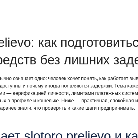
elievo: как подготовитьс
редств без лишних зад
ычно означает одно: человек хочет понять, как работает выв
 доступны и почему иногда появляются задержки. Тема каже
ми — верификацией личности, лимитами платежных систем
ых в профиле и кошельке. Ниже — практичная, спокойная и
аранее знали, что проверять и какие шаги предпринимать.
ет slotoro prelievo и к