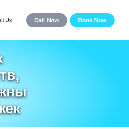
Call Now
Book Now
ct Us
к
тв,
ожны
жек