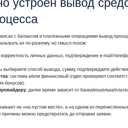
но устроен вывод средс
роцесса
рвисах с балансом и платежными операциями вывод проходи
азывать их по-разному, но смысл похож:
: корректность личных данных, подтверждение e-mail/телеф
вы выбираете способ вывода, сумму, подтверждаете действи
тка
: система и/или финансовый отдел проверяют соответс
ия бонусов).
провайдеру
: далее время зависит от банка/кошелька/плат
никают не «на пустом месте», а на одном из перечисленны
ие причины можно предотвратить до отправки заявки.