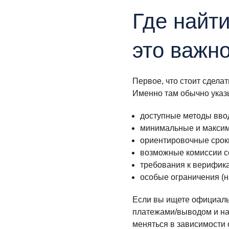
Где найт
это важн
Первое, что стоит сдела
Именно там обычно указ
доступные методы вво
минимальные и макси
ориентировочные срок
возможные комиссии с
требования к верифика
особые ограничения (н
Если вы ищете официаль
платежами/выводом и на
меняться в зависимости 