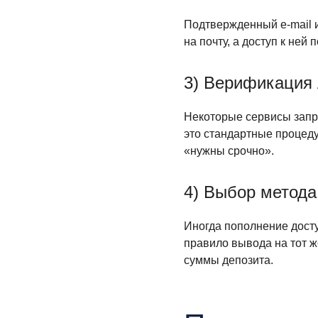
Подтвержденный e-mail 
на почту, а доступ к ней
3) Верификация 
Некоторые сервисы запр
это стандартные процеду
«нужны срочно».
4) Выбор метода
Иногда пополнение дост
правило вывода на тот же
суммы депозита.