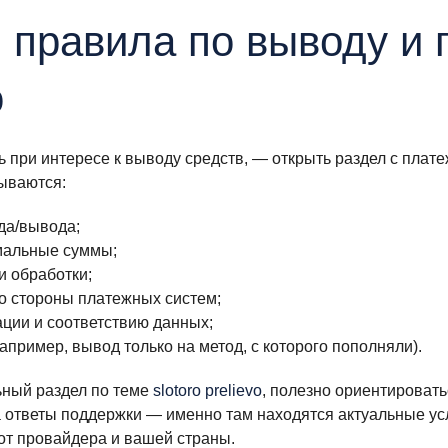
и правила по выводу и 
о
ть при интересе к выводу средств, — открыть раздел с плат
ываются:
да/вывода;
мальные суммы;
и обработки;
о стороны платежных систем;
ции и соответствию данных;
апример, вывод только на метод, с которого пополняли).
ный раздел по теме
slotoro prelievo
, полезно ориентировать
 ответы поддержки — именно там находятся актуальные усл
от провайдера и вашей страны.