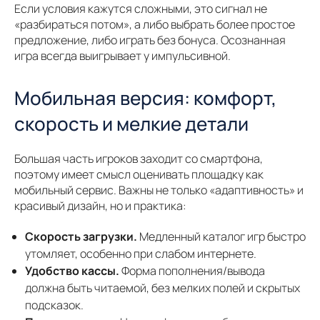
Если условия кажутся сложными, это сигнал не
«разбираться потом», а либо выбрать более простое
предложение, либо играть без бонуса. Осознанная
игра всегда выигрывает у импульсивной.
Мобильная версия: комфорт,
скорость и мелкие детали
Большая часть игроков заходит со смартфона,
поэтому имеет смысл оценивать площадку как
мобильный сервис. Важны не только «адаптивность» и
красивый дизайн, но и практика:
Скорость загрузки.
Медленный каталог игр быстро
утомляет, особенно при слабом интернете.
Удобство кассы.
Форма пополнения/вывода
должна быть читаемой, без мелких полей и скрытых
подсказок.