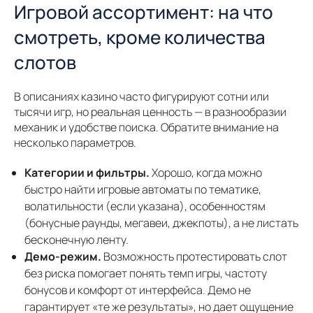
Игровой ассортимент: на что
смотреть, кроме количества
слотов
В описаниях казино часто фигурируют сотни или
тысячи игр, но реальная ценность — в разнообразии
механик и удобстве поиска. Обратите внимание на
несколько параметров.
Категории и фильтры.
Хорошо, когда можно
быстро найти игровые автоматы по тематике,
волатильности (если указана), особенностям
(бонусные раунды, мегавеи, джекпоты), а не листать
бесконечную ленту.
Демо-режим.
Возможность протестировать слот
без риска помогает понять темп игры, частоту
бонусов и комфорт от интерфейса. Демо не
гарантирует «те же результаты», но дает ощущение