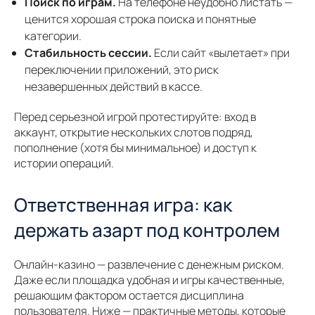
Поиск по играм.
На телефоне неудобно листать —
ценится хорошая строка поиска и понятные
категории.
Стабильность сессии.
Если сайт «вылетает» при
переключении приложений, это риск
незавершенных действий в кассе.
Перед серьезной игрой протестируйте: вход в
аккаунт, открытие нескольких слотов подряд,
пополнение (хотя бы минимальное) и доступ к
истории операций.
Ответственная игра: как
держать азарт под контролем
Онлайн-казино — развлечение с денежным риском.
Даже если площадка удобная и игры качественные,
решающим фактором остается дисциплина
пользователя. Ниже — практичные методы, которые